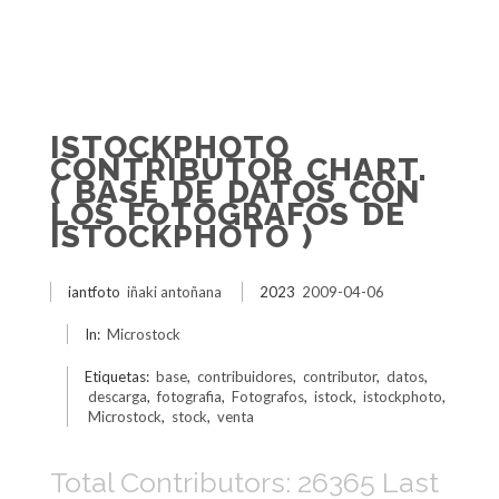
ISTOCKPHOTO
CONTRIBUTOR CHART.
( BASE DE DATOS CON
LOS FOTOGRAFOS DE
ISTOCKPHOTO )
iantfoto
iñaki antoñana
2023
2009-04-06
In:
Microstock
Etiquetas:
base
,
contribuidores
,
contributor
,
datos
,
descarga
,
fotografia
,
Fotografos
,
istock
,
istockphoto
,
Microstock
,
stock
,
venta
Total Contributors: 26365 Last