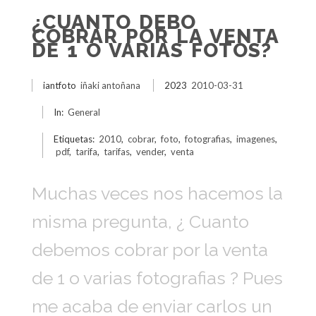
¿CUANTO DEBO
COBRAR POR LA VENTA
DE 1 O VARIAS FOTOS?
iantfoto
iñaki antoñana
2023
2010-03-31
In:
General
Etiquetas:
2010
,
cobrar
,
foto
,
fotografias
,
imagenes
,
pdf
,
tarifa
,
tarifas
,
vender
,
venta
Muchas veces nos hacemos la
misma pregunta, ¿ Cuanto
debemos cobrar por la venta
de 1 o varias fotografias ? Pues
me acaba de enviar carlos un