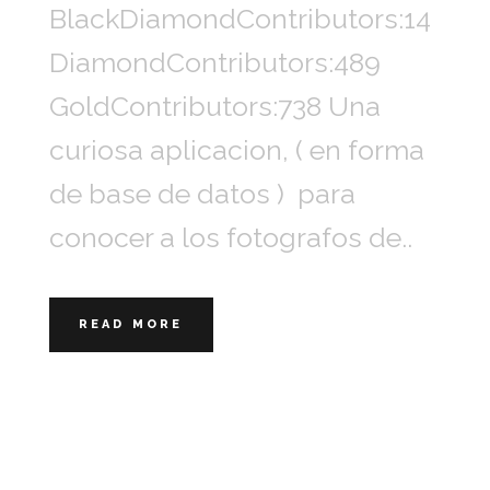
BlackDiamondContributors:14
DiamondContributors:489
GoldContributors:738 Una
curiosa aplicacion, ( en forma
de base de datos ) para
conocer a los fotografos de..
READ MORE