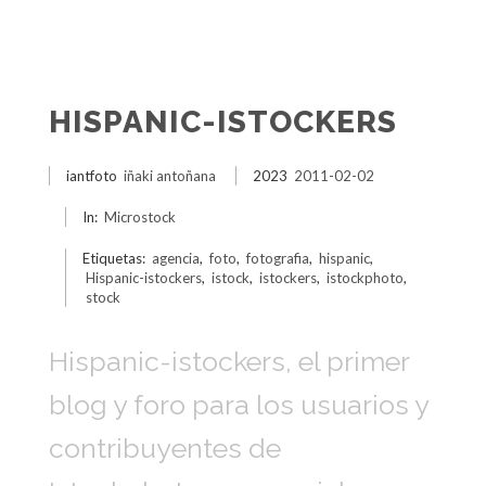
HISPANIC-ISTOCKERS
iantfoto
iñaki antoñana
2023
2011-02-02
In:
Microstock
Etiquetas:
agencia
,
foto
,
fotografia
,
hispanic
,
Hispanic-istockers
,
istock
,
istockers
,
istockphoto
,
stock
Hispanic-istockers, el primer
blog y foro para los usuarios y
contribuyentes de