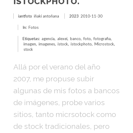
ISTOCKPHOTO.
iantfoto
iñaki antoñana
2023
2010-11-30
In:
Fotos
Etiquetas:
agencia
,
alexei
,
banco
,
foto
,
fotografia
,
imagen
,
imagenes
,
istock
,
istockphoto
,
Microstock
,
stock
Allá por el verano del año
2007, me propuse subir
algunas de mis fotos a bancos
de imágenes, probe varios
sitios, tanto micrsotock como
de stock tradicionales, pero