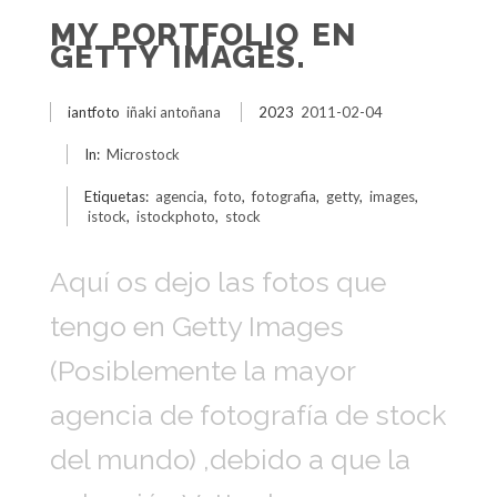
MY PORTFOLIO EN
GETTY IMAGES.
iantfoto
iñaki antoñana
2023
2011-02-04
In:
Microstock
Etiquetas:
agencia
,
foto
,
fotografia
,
getty
,
images
,
istock
,
istockphoto
,
stock
Aquí os dejo las fotos que
tengo en Getty Images
(Posiblemente la mayor
agencia de fotografía de stock
del mundo) ,debido a que la