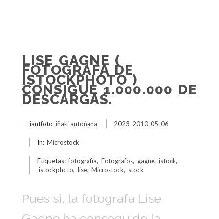
LISE GAGNE (
FOTOGRAFA DE
ISTOCKPHOTO )
CONSIGUE 1.000.000 DE
DESCARGAS.
iantfoto
iñaki antoñana
2023
2010-05-06
In:
Microstock
Etiquetas:
fotografia
,
Fotografos
,
gagne
,
istock
,
istockphoto
,
lise
,
Microstock
,
stock
Pues si, la fotografa Lise
Gagne ha conseguido la