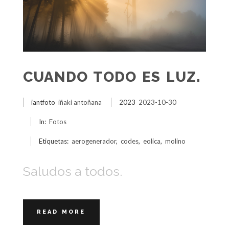
CUANDO TODO ES LUZ.
iantfoto
iñaki antoñana
2023
2023-10-30
In:
Fotos
Etiquetas:
aerogenerador
,
codes
,
eolica
,
molino
Saludos a todos.
READ MORE