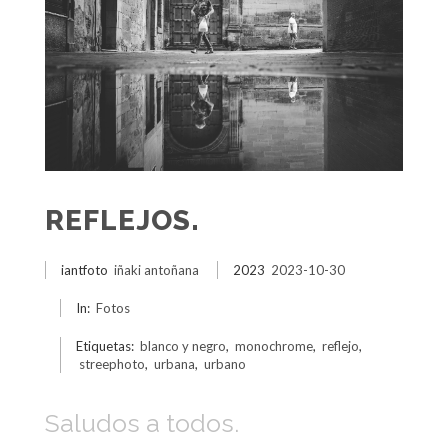
REFLEJOS.
iantfoto
iñaki antoñana
2023
2023-10-30
In:
Fotos
Etiquetas:
blanco y negro
,
monochrome
,
reflejo
,
streephoto
,
urbana
,
urbano
Saludos a todos.