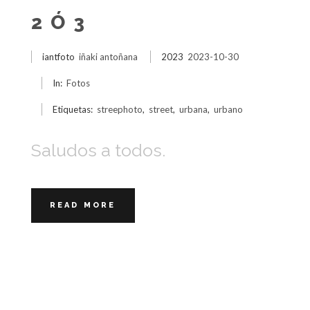
2 Ó 3
iantfoto
iñaki antoñana
2023
2023-10-30
In:
Fotos
Etiquetas:
streephoto
,
street
,
urbana
,
urbano
Saludos a todos.
READ MORE