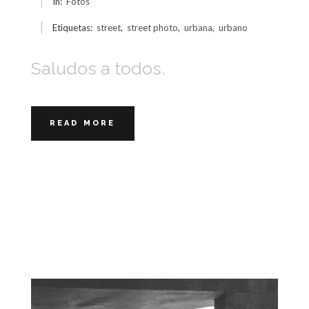
In:
Fotos
Etiquetas:
street
,
street photo
,
urbana
,
urbano
Saludos a todos.
READ MORE