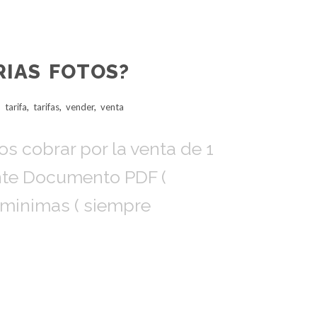
RIAS FOTOS?
,
tarifa
,
tarifas
,
vender
,
venta
 cobrar por la venta de 1
ante Documento PDF (
s minimas ( siempre