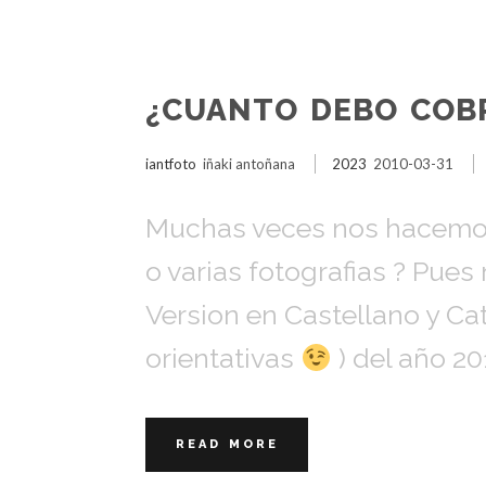
¿CUANTO DEBO COBR
iantfoto
iñaki antoñana
2023
2010-03-31
Muchas veces nos hacemos 
o varias fotografias ? Pue
Version en Castellano y Ca
orientativas
) del año 20
READ MORE