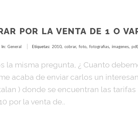
AR POR LA VENTA DE 1 O VA
In:
General
Etiquetas:
2010
,
cobrar
,
foto
,
fotografias
,
imagenes
,
pdf
la misma pregunta, ¿ Cuanto debemos
s me acaba de enviar carlos un interes
talan ) donde se encuentran las tarifa
10 por la venta de..