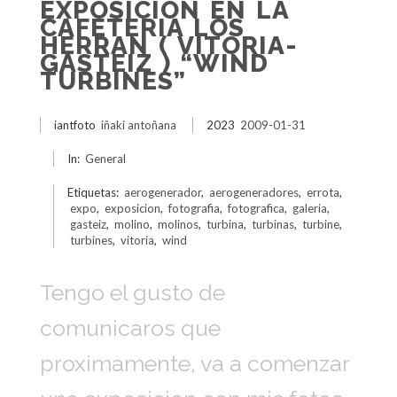
EXPOSICION EN LA
CAFETERIA LOS
HERRAN ( VITORIA-
GASTEIZ ) “WIND
TURBINES”
iantfoto
iñaki antoñana
2023
2009-01-31
In:
General
Etiquetas:
aerogenerador
,
aerogeneradores
,
errota
,
expo
,
exposicion
,
fotografia
,
fotografica
,
galeria
,
gasteiz
,
molino
,
molinos
,
turbina
,
turbinas
,
turbine
,
turbines
,
vitoria
,
wind
Tengo el gusto de
comunicaros que
proximamente, va a comenzar