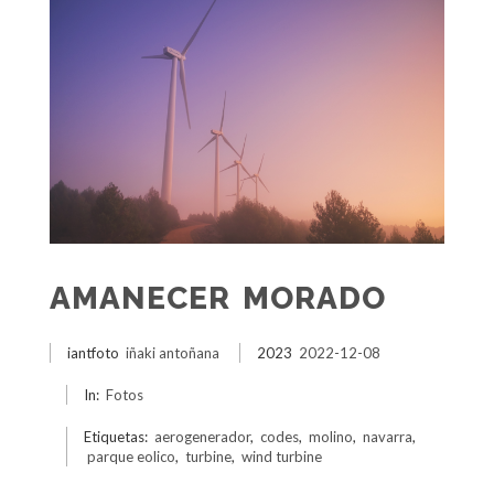
AMANECER MORADO
iantfoto
iñaki antoñana
2023
2022-12-08
In:
Fotos
Etiquetas:
aerogenerador
,
codes
,
molino
,
navarra
,
parque eolico
,
turbine
,
wind turbine