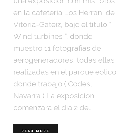
una exposicion con mis fotos
en la cafeteria Los Herran, de
Vitoria-Gateiz, bajo el titulo ”
Wind turbines “, donde
muestro 11 fotografias de
aerogeneradores, todas ellas
realizadas en el parque eolico
donde trabajo ( Codes,
Navarra ) La exposicion
comenzara el dia 2 de..
READ MORE