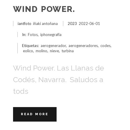
WIND POWER.
iantfoto
iñaki antoñana
2023
2022-06-01
In:
Fotos
,
iphonegrafía
Etiquetas:
aerogenerador
,
aerogeneradores
,
codes
,
eolico
,
molino
,
nieve
,
turbina
Wind Power. Las Llanas de
Codés, Navarra. Saludos a
tods
READ MORE