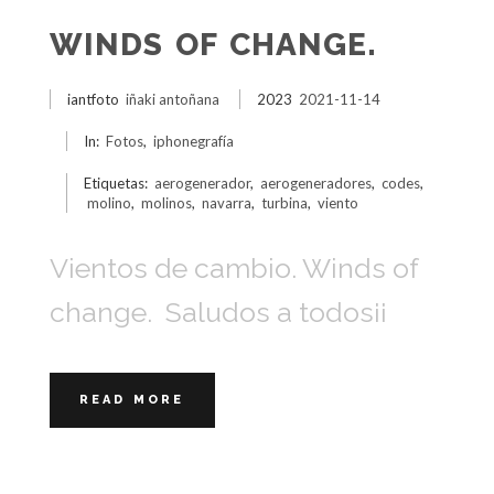
WINDS OF CHANGE.
iantfoto
iñaki antoñana
2023
2021-11-14
In:
Fotos
,
iphonegrafía
Etiquetas:
aerogenerador
,
aerogeneradores
,
codes
,
molino
,
molinos
,
navarra
,
turbina
,
viento
Vientos de cambio. Winds of
change. Saludos a todos¡¡
READ MORE