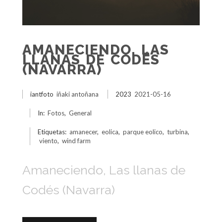
AMANECIENDO, LAS
LLANAS DE CODÉS
(NAVARRA)
iantfoto
iñaki antoñana
2023
2021-05-16
In:
Fotos
,
General
Etiquetas:
amanecer
,
eolica
,
parque eolico
,
turbina
,
viento
,
wind farm
Amaneciendo, Las llanas de
Codés (Navarra)