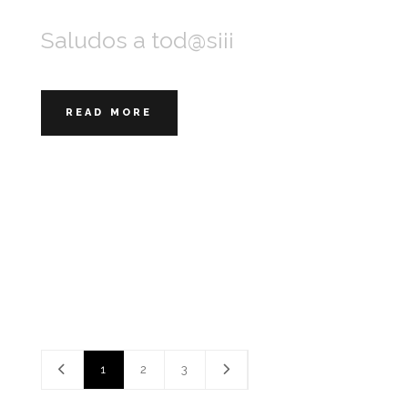
Saludos a tod@s¡¡¡
READ MORE
1
2
3