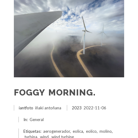
FOGGY MORNING.
iantfoto
iñaki antoñana
2023
2022-11-06
In:
General
Etiquetas:
aerogenerador
,
eolica
,
eolico
,
molino
,
turbina
,
wind
,
wind turbine