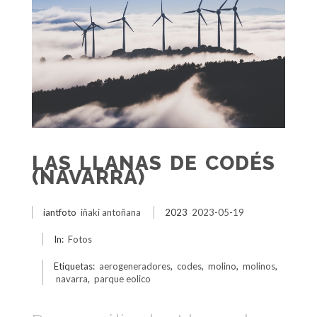
LAS LLANAS DE CODÉS
(NAVARRA)
iantfoto
iñaki antoñana
2023
2023-05-19
In:
Fotos
Etiquetas:
aerogeneradores
,
codes
,
molino
,
molinos
,
navarra
,
parque eolico