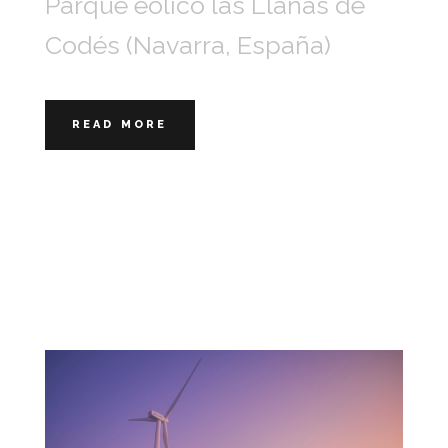
Parque eólico las Llanas de
Codés (Navarra, España)
READ MORE