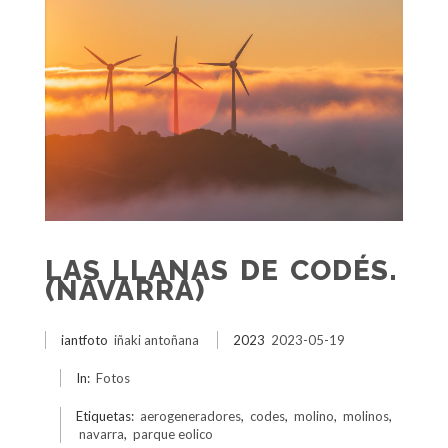
LAS LLANAS DE CODÉS.
(NAVARRA)
iantfoto
iñaki antoñana
2023
2023-05-19
In:
Fotos
Etiquetas:
aerogeneradores
,
codes
,
molino
,
molinos
,
navarra
,
parque eolico