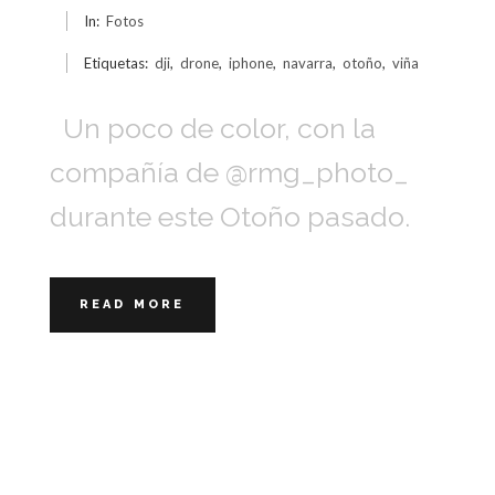
In:
Fotos
Etiquetas:
dji
,
drone
,
iphone
,
navarra
,
otoño
,
viña
Un poco de color, con la
compañía de @rmg_photo_
durante este Otoño pasado.
READ MORE