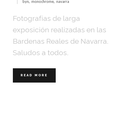
byn
,
monochrome
,
navarra
Fotografías de larga
exposición realizadas en las
Bardenas Reales de Navarra.
Saludos a todos.
READ MORE