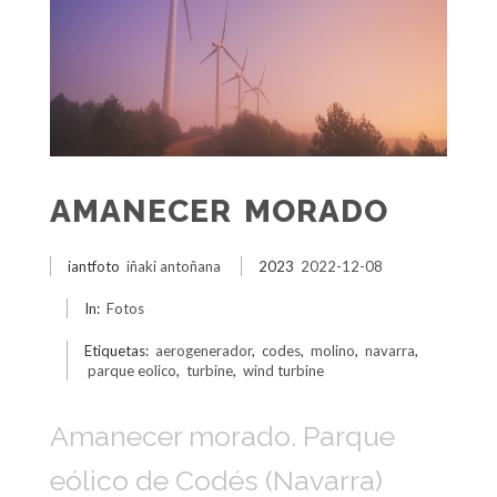
AMANECER MORADO
iantfoto
iñaki antoñana
2023
2022-12-08
In:
Fotos
Etiquetas:
aerogenerador
,
codes
,
molino
,
navarra
,
parque eolico
,
turbine
,
wind turbine
Amanecer morado. Parque
eólico de Codés (Navarra)