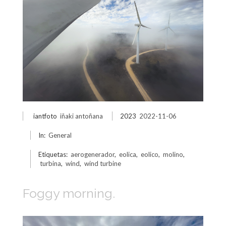
iantfoto
iñaki antoñana
2023
2022-11-06
In:
General
Etiquetas:
aerogenerador
,
eolica
,
eolico
,
molino
,
turbina
,
wind
,
wind turbine
Foggy morning.