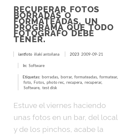
RECUPERAR FOTOS
BORRADAS O
FORMATEADAS, UN
PROGRAMA QUE TODO
FOTOGRAFO DEBE
TENER.
iantfoto
iñaki antoñana
2023
2009-09-21
In:
Software
Etiquetas:
borradas
,
borrar
,
formateadas
,
formatear
,
foto
,
Fotos
,
photo rec
,
recupera
,
recuperar
,
Software
,
test disk
Estuve el viernes haciendo
unas fotos en un bar, del local
y de los pinchos, acabe la