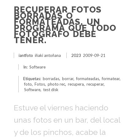
RECUPERAR FOTOS
BORRADAS O
FORMATEADAS, UN
PROGRAMA QUE TODO
FOTOGRAFO DEBE
TENER.
iantfoto
iñaki antoñana
2023
2009-09-21
In:
Software
Etiquetas:
borradas
,
borrar
,
formateadas
,
formatear
,
foto
,
Fotos
,
photo rec
,
recupera
,
recuperar
,
Software
,
test disk
Estuve el viernes haciendo
unas fotos en un bar, del local
y de los pinchos, acabe la