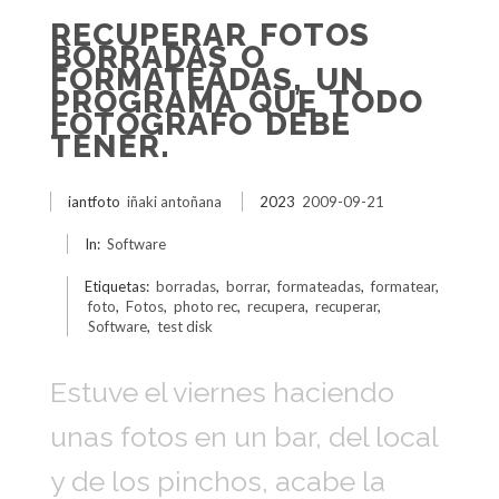
RECUPERAR FOTOS
BORRADAS O
FORMATEADAS, UN
PROGRAMA QUE TODO
FOTOGRAFO DEBE
TENER.
iantfoto
iñaki antoñana
2023
2009-09-21
In:
Software
Etiquetas:
borradas
,
borrar
,
formateadas
,
formatear
,
foto
,
Fotos
,
photo rec
,
recupera
,
recuperar
,
Software
,
test disk
Estuve el viernes haciendo
unas fotos en un bar, del local
y de los pinchos, acabe la