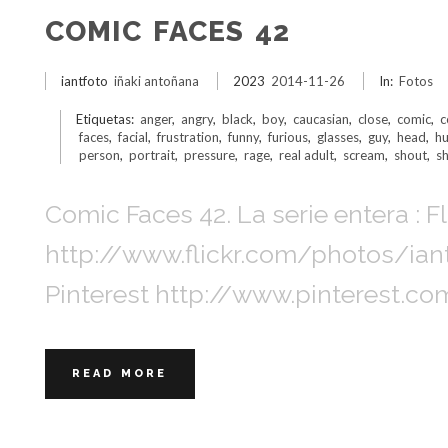
COMIC FACES 42
iantfoto
iñaki antoñana
2023
2014-11-26
In:
Fotos
Etiquetas:
anger
,
angry
,
black
,
boy
,
caucasian
,
close
,
comic
,
c
faces
,
facial
,
frustration
,
funny
,
furious
,
glasses
,
guy
,
head
,
h
person
,
portrait
,
pressure
,
rage
,
real adult
,
scream
,
shout
,
s
Comic Faces 42. La serie entera : Fl
http://www.flickr.com/photos/i
Pinterest http://www.pinterest.c
READ MORE