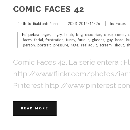
COMIC FACES 42
iantfoto
iñaki antoñana
2023
2014-11-26
In:
Fotos
Etiquetas:
anger
,
angry
,
black
,
boy
,
caucasian
,
close
,
comic
,
c
faces
,
facial
,
frustration
,
funny
,
furious
,
glasses
,
guy
,
head
,
h
person
,
portrait
,
pressure
,
rage
,
real adult
,
scream
,
shout
,
s
Comic Faces 42. La serie entera : Fl
http://www.flickr.com/photos/i
Pinterest http://www.pinterest.c
READ MORE