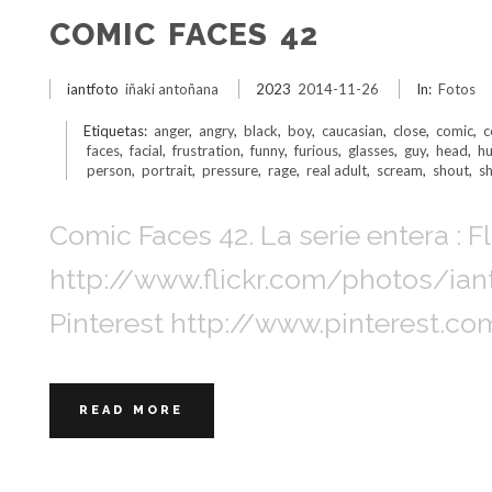
COMIC FACES 42
iantfoto
iñaki antoñana
2023
2014-11-26
In:
Fotos
Etiquetas:
anger
,
angry
,
black
,
boy
,
caucasian
,
close
,
comic
,
c
faces
,
facial
,
frustration
,
funny
,
furious
,
glasses
,
guy
,
head
,
h
person
,
portrait
,
pressure
,
rage
,
real adult
,
scream
,
shout
,
s
Comic Faces 42. La serie entera : Fl
http://www.flickr.com/photos/i
Pinterest http://www.pinterest.c
READ MORE