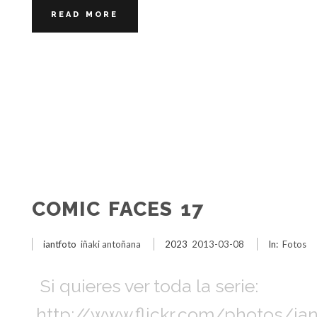
READ MORE
COMIC FACES 17
iantfoto
iñaki antoñana
2023
2013-03-08
In:
Fotos
Si quieres ver toda la serie:
http://www.flickr.com/photos/i