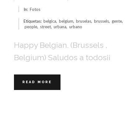
In:
Fotos
Etiquetas:
belgica
,
belgium
,
bruselas
,
brussels
,
gente
,
people
,
street
,
urbana
,
urbano
Happy Belgian. (Brussels ,
Belgium) Saludos a todos¡¡
READ MORE