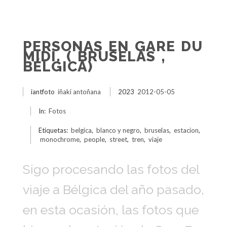
PERSONAS EN GARE DU
MIDI. ( BRUSELAS ,
BÉLGICA)
iantfoto
iñaki antoñana
2023
2012-05-05
In:
Fotos
Etiquetas:
belgica
,
blanco y negro
,
bruselas
,
estacion
,
monochrome
,
people
,
street
,
tren
,
viaje
Sigo procesando las fotos del
viaje a Bélgica del año pasado,
en esta ocasión, las fotos que