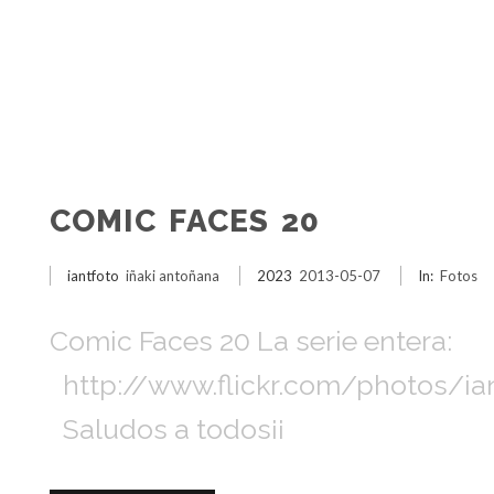
COMIC FACES 20
iantfoto
iñaki antoñana
2023
2013-05-07
In:
Fotos
Comic Faces 20 La serie entera:
http://www.flickr.com/photos/i
Saludos a todos¡¡