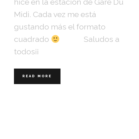
hice en la estación de Gare Du
Midi. Cada vez me está
gustando más el formato
cuadrado
Saludos a
todos¡¡
READ MORE