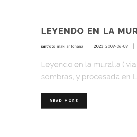
LEYENDO EN LA MUR
iantfoto
iñaki antoñana
2023
2009-06-09
Leyendo en la muralla ( via
sombras, y procesada en L
READ MORE