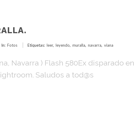
ALLA.
In:
Fotos
Etiquetas:
leer
,
leyendo
,
muralla
,
navarra
,
viana
na, Navarra ) Flash 580Ex disparado en
ightroom. Saludos a tod@s