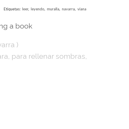
Etiquetas:
leer
,
leyendo
,
muralla
,
navarra
,
viana
arra )
ra, para rellenar sombras,