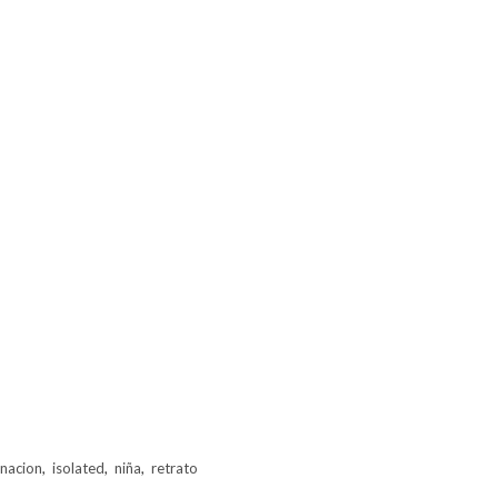
inacion
,
isolated
,
niña
,
retrato