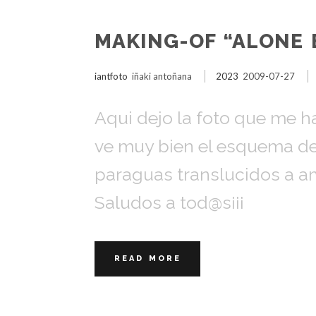
MAKING-OF “ALONE 
iantfoto
iñaki antoñana
2023
2009-07-27
Aqui dejo la foto que me h
ve muy bien el esquema de
paraguas translucidos a 
Saludos a tod@s¡¡¡
READ MORE