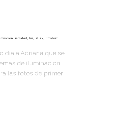
uimnacion
,
isolated
,
luz
,
st-e2
,
Strobist
ro dia a Adriana,que se
mas de iluminacion,
a las fotos de primer