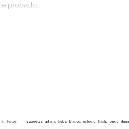
 he probado..
)
In:
Fotos
Etiquetas:
aitana
,
bebe
,
blanco
,
estudio
,
flash
,
fondo
,
ilum