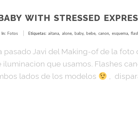
BABY WITH STRESSED EXPRES
In:
Fotos
Etiquetas:
aitana
,
alone
,
baby
,
bebe
,
canon
,
esquema
,
flas
a pasado Javi del Making-of de la foto
 iluminacion que usamos. Flashes cano
ambos lados de los modelos
, dispar