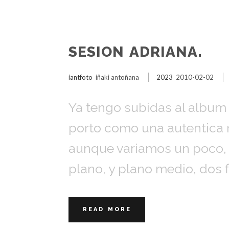
SESION ADRIANA.
iantfoto
iñaki antoñana
2023
2010-02-02
Ya tengo subidas al album d
porto como una autentic
aunque variamos un poco, m
plano, y plano medio, dos f
READ MORE