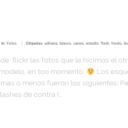
In:
Fotos
Etiquetas:
adriana
,
blanco
,
canon
,
estudio
,
flash
,
fondo
,
il
e flickr las fotos que le hicimos el ot
a modelo, en too momento
Los esque
as o menos fueron los siguientes: Par
lashes de contra (..