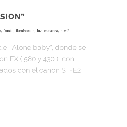
SION”
h
,
fondo
,
iluminacion
,
luz
,
mascara
,
ste-2
 de “Alone baby”, donde se
n EX ( 580 y 430 ) con
ados con el canon ST-E2