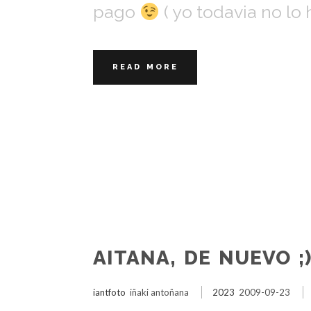
pago
( yo todavia no lo
READ MORE
AITANA, DE NUEVO ;
iantfoto
iñaki antoñana
2023
2009-09-23