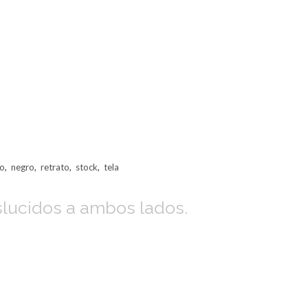
to
,
negro
,
retrato
,
stock
,
tela
slucidos a ambos lados.