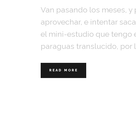
Van pasando los meses, y 
aprovechar, e intentar sac
el mini-estudio que tengo 
paraguas translucido, por l
READ MORE