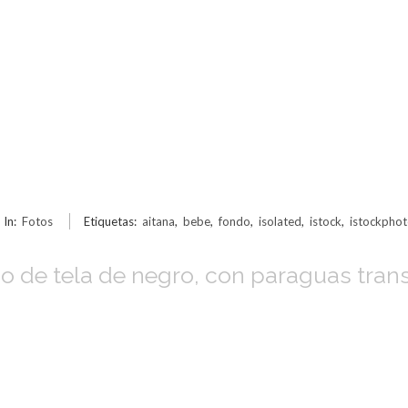
In:
Fotos
Etiquetas:
aitana
,
bebe
,
fondo
,
isolated
,
istock
,
istockpho
do de tela de negro, con paraguas tran