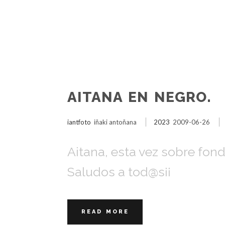
AITANA EN NEGRO.
iantfoto
iñaki antoñana
2023
2009-06-26
Aitana, esta vez sobre fon
Saludos a tod@s¡¡
READ MORE