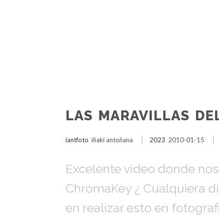
LAS MARAVILLAS DE
iantfoto
iñaki antoñana
2023
2010-01-15
Excelente video donde nos
ChromaKey ¿ Cualquiera dir
en realizar esto en fotogra