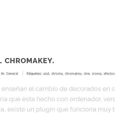
L CHROMAKEY.
In:
General
Etiquetas:
azul
,
chroma
,
chromakey
,
cine
,
croma
,
efectos
 enseñan el cambio de decorados en ci
ia que esta hecho con ordenador, verd
fia, existe un plugin que funciona muy 