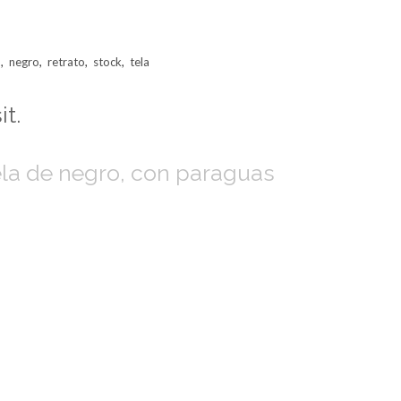
o
,
negro
,
retrato
,
stock
,
tela
ela de negro, con paraguas