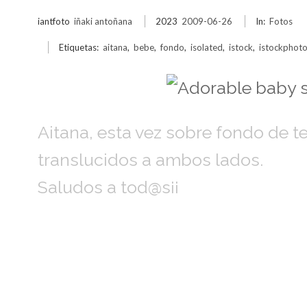
iantfoto
iñaki antoñana
2023
2009-06-26
In:
Fotos
Etiquetas:
aitana
,
bebe
,
fondo
,
isolated
,
istock
,
istockphot
Aitana, esta vez sobre fondo de t
translucidos a ambos lados.
Saludos a tod@s¡¡