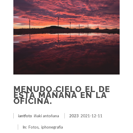
MENUDO CIELO EL DE
ESTA MAÑANA EN LA
OFICINA.
iantfoto
iñaki antoñana
2023
2021-12-11
In:
Fotos
,
iphonegrafía