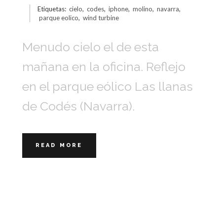
Etiquetas:
cielo
,
codes
,
iphone
,
molino
,
navarra
,
parque eolico
,
wind turbine
Menudo cielo el de esta
mañana en la oficina. Reflejo
en el parque eólico Las llanas
de Codés (Navarra).
READ MORE