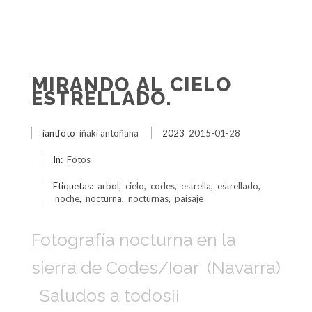
MIRANDO AL CIELO
ESTRELLADO.
iantfoto
iñaki antoñana
2023
2015-01-28
In:
Fotos
Etiquetas:
arbol
,
cielo
,
codes
,
estrella
,
estrellado
,
noche
,
nocturna
,
nocturnas
,
paisaje
Fotografía nocturna en la
sierra de Codes/Ioar (Navarra)
Saludos a todos¡¡