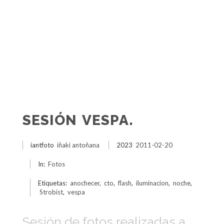
SESIÓN VESPA.
iantfoto
iñaki antoñana
2023
2011-02-20
In:
Fotos
Etiquetas:
anochecer
,
cto
,
flash
,
iluminacion
,
noche
,
Strobist
,
vespa
Sesión de fotos realizadas a