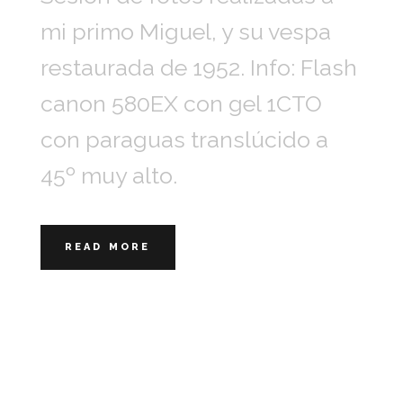
mi primo Miguel, y su vespa
restaurada de 1952. Info: Flash
canon 580EX con gel 1CTO
con paraguas translúcido a
45º muy alto.
READ MORE