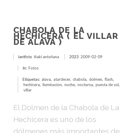
CHABOLA DE LA
HECHICERA ( EL VILLAR
DE ALAVA )
iantfoto
iñaki antoñana
2023
2009-02-09
In:
Fotos
Etiquetas:
alava
,
atardecer
,
chabola
,
dolmen
,
flash
,
hechicera
,
iluminacion
,
noche
,
nocturna
,
puesta de sol
,
villar
El Dolmen de la Chabola de La
Hechicera es uno de los
dólmenes más importantes de