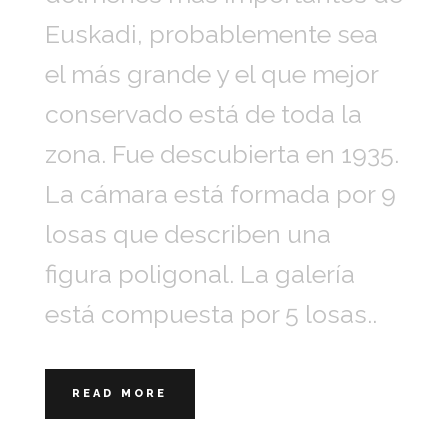
Euskadi, probablemente sea
el más grande y el que mejor
conservado está de toda la
zona. Fue descubierta en 1935.
La cámara está formada por 9
losas que describen una
figura poligonal. La galería
está compuesta por 5 losas..
READ MORE