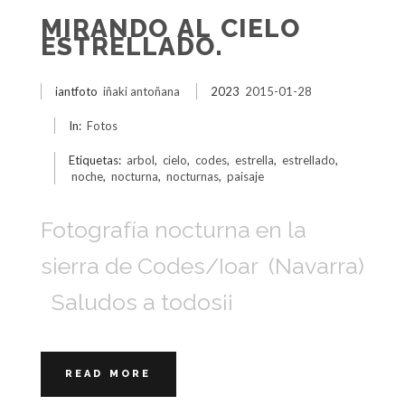
MIRANDO AL CIELO
ESTRELLADO.
iantfoto
iñaki antoñana
2023
2015-01-28
In:
Fotos
Etiquetas:
arbol
,
cielo
,
codes
,
estrella
,
estrellado
,
noche
,
nocturna
,
nocturnas
,
paisaje
Fotografía nocturna en la
sierra de Codes/Ioar (Navarra)
Saludos a todos¡¡
READ MORE