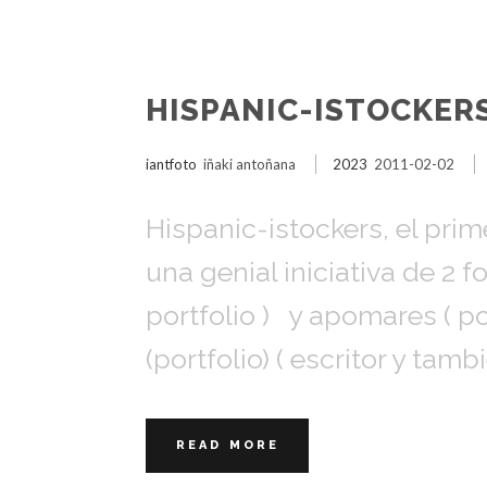
HISPANIC-ISTOCKER
iantfoto
iñaki antoñana
2023
2011-02-02
Hispanic-istockers, el prim
una genial iniciativa de 2
portfolio ) y apomares ( p
(portfolio) ( escritor y tam
READ MORE