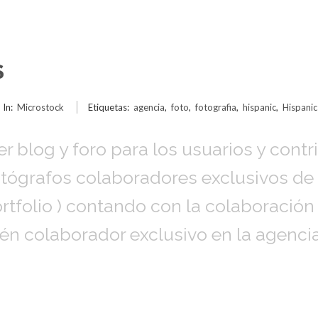
S
In:
Microstock
Etiquetas:
agencia
,
foto
,
fotografia
,
hispanic
,
Hispanic
er blog y foro para los usuarios y cont
 fotógrafos colaboradores exclusivos de
ortfolio ) contando con la colaboració
bién colaborador exclusivo en la agencia