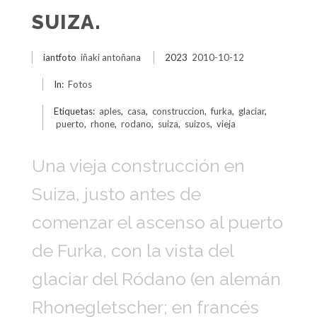
SUIZA.
iantfoto
iñaki antoñana
2023
2010-10-12
In:
Fotos
Etiquetas:
aples
,
casa
,
construccion
,
furka
,
glaciar
,
puerto
,
rhone
,
rodano
,
suiza
,
suizos
,
vieja
Una vieja construcción en
Suiza, justo antes de
comenzar el ascenso al puerto
de Furka, con la vista del
glaciar del Ródano (en alemán
Rhonegletscher; en francés