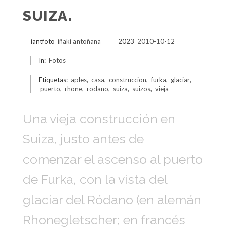
SUIZA.
iantfoto
iñaki antoñana
2023
2010-10-12
In:
Fotos
Etiquetas:
aples
,
casa
,
construccion
,
furka
,
glaciar
,
puerto
,
rhone
,
rodano
,
suiza
,
suizos
,
vieja
Una vieja construcción en
Suiza, justo antes de
comenzar el ascenso al puerto
de Furka, con la vista del
glaciar del Ródano (en alemán
Rhonegletscher; en francés