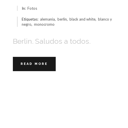
In:
Fotos
Etiquetas:
alemania
,
berlin
,
black and white
,
blanco y
negro
,
monocromo
Berlin. Saludos a todos.
READ MORE