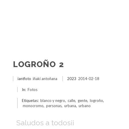
LOGROÑO 2
iantfoto
iñaki antoñana
2023
2014-02-18
In:
Fotos
Etiquetas:
blanco y negro
,
calle
,
gente
,
logroño
,
monocromo
,
personas
,
urbana
,
urbano
Saludos a todos¡¡