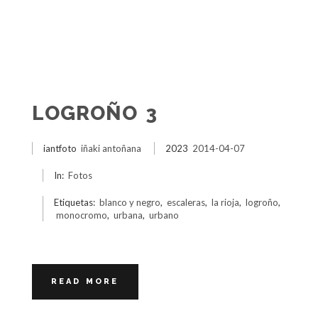
LOGROÑO 3
iantfoto
iñaki antoñana
2023
2014-04-07
In:
Fotos
Etiquetas:
blanco y negro
,
escaleras
,
la rioja
,
logroño
,
monocromo
,
urbana
,
urbano
READ MORE