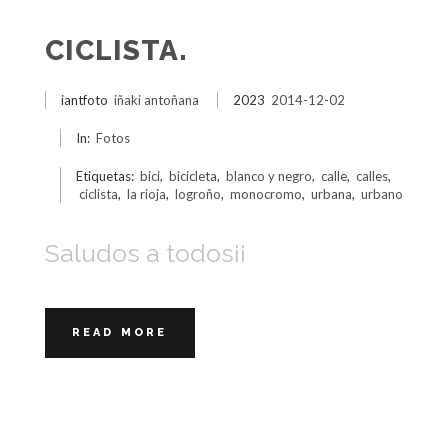
CICLISTA.
iantfoto
iñaki antoñana
2023
2014-12-02
In:
Fotos
Etiquetas:
bici
,
bicicleta
,
blanco y negro
,
calle
,
calles
,
ciclista
,
la rioja
,
logroño
,
monocromo
,
urbana
,
urbano
Saludos a todos¡¡
READ MORE