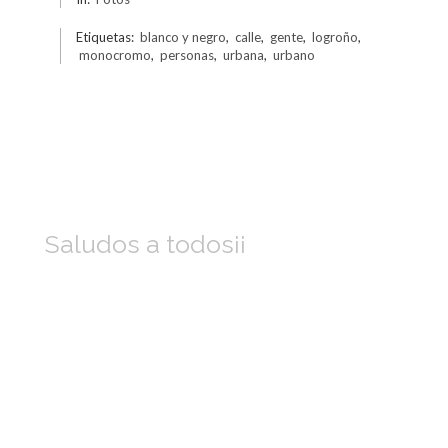
Etiquetas:
blanco y negro
,
calle
,
gente
,
logroño
,
monocromo
,
personas
,
urbana
,
urbano
Saludos a todos¡¡