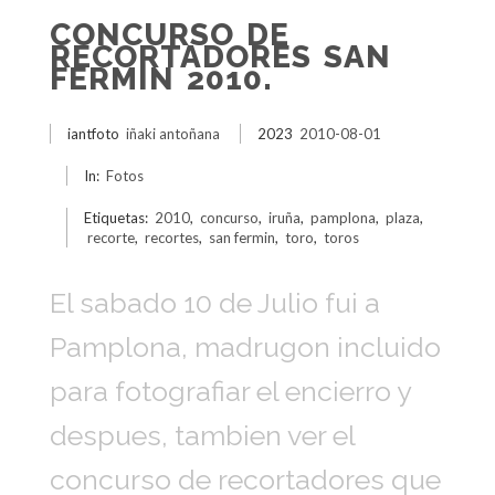
CONCURSO DE
RECORTADORES SAN
FERMIN 2010.
iantfoto
iñaki antoñana
2023
2010-08-01
In:
Fotos
Etiquetas:
2010
,
concurso
,
iruña
,
pamplona
,
plaza
,
recorte
,
recortes
,
san fermin
,
toro
,
toros
El sabado 10 de Julio fui a
Pamplona, madrugon incluido
para fotografiar el encierro y
despues, tambien ver el
concurso de recortadores que