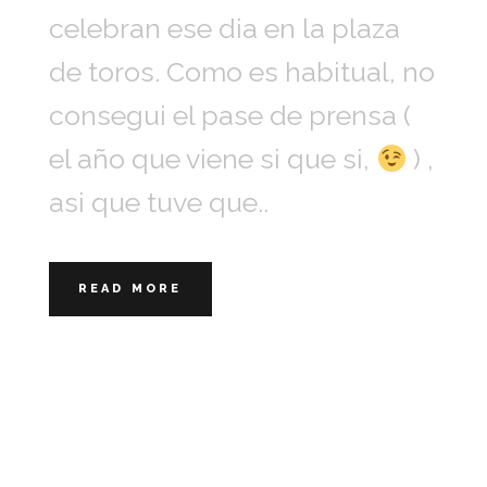
celebran ese dia en la plaza
de toros. Como es habitual, no
consegui el pase de prensa (
el año que viene si que si,
) ,
asi que tuve que..
READ MORE