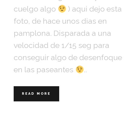
cuelgo algo
) aqui dejo esta
foto, de hace unos dias en
pamplona. Disparada a una
velocidad de 1/15 seg para
conseguir algo de desenfoque
en las paseantes
..
READ MORE