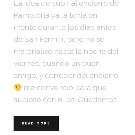
La idea de subir al encierro de
Pamplona ya la tenia en
mente durante los dias antes
de San Fermin, pero no se
materializo hasta la noche del
viernes, cuando un buen
amigo, y corredor del encierro
me convencio para que
subiese con ellos. Quedamos..
READ MORE