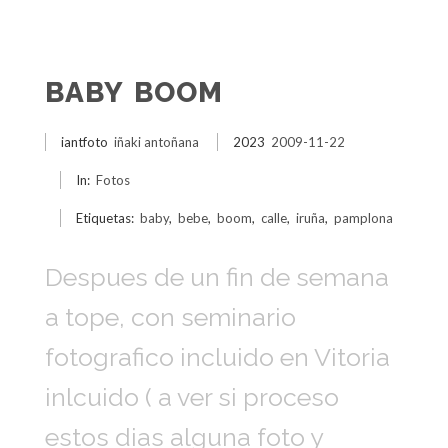
BABY BOOM
iantfoto
iñaki antoñana
2023
2009-11-22
In:
Fotos
Etiquetas:
baby
,
bebe
,
boom
,
calle
,
iruña
,
pamplona
Despues de un fin de semana
a tope, con seminario
fotografico incluido en Vitoria
inlcuido ( a ver si proceso
estos dias alguna foto y