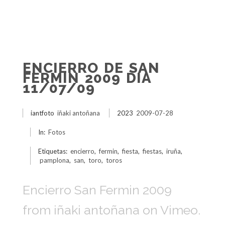
ENCIERRO DE SAN
FERMIN 2009 DIA
11/07/09
iantfoto
iñaki antoñana
2023
2009-07-28
In:
Fotos
Etiquetas:
encierro
,
fermin
,
fiesta
,
fiestas
,
iruña
,
pamplona
,
san
,
toro
,
toros
Encierro San Fermin 2009
from iñaki antoñana on Vimeo.