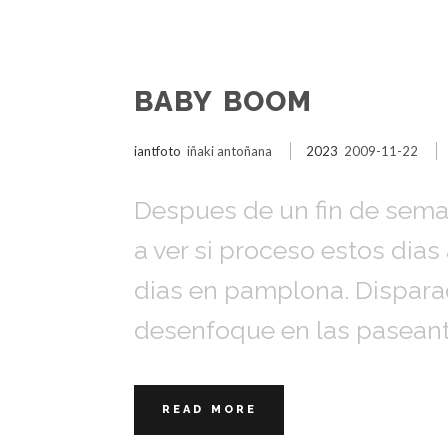
BABY BOOM
iantfoto
iñaki antoñana
2023
2009-11-22
Despues de un fin de semana
a ver si proceso estos dia
dias en pamplona. Dispara
desenfoque en las pasean
READ MORE