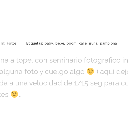
In:
Fotos
Etiquetas:
baby
,
bebe
,
boom
,
calle
,
iruña
,
pamplona
 a tope, con seminario fotografico inc
s alguna foto y cuelgo algo
) aqui dej
da a una velocidad de 1/15 seg para c
tes
..