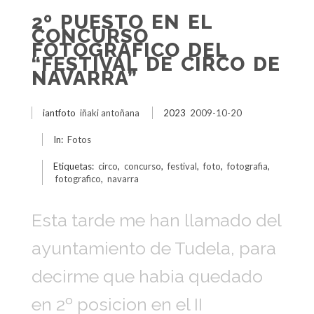
2º PUESTO EN EL
CONCURSO
FOTOGRAFICO DEL
“FESTIVAL DE CIRCO DE
NAVARRA”
iantfoto
iñaki antoñana
2023
2009-10-20
In:
Fotos
Etiquetas:
circo
,
concurso
,
festival
,
foto
,
fotografia
,
fotografico
,
navarra
Esta tarde me han llamado del
ayuntamiento de Tudela, para
decirme que habia quedado
en 2º posicion en el II