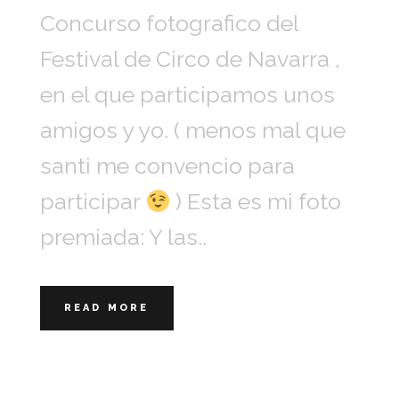
Concurso fotografico del
Festival de Circo de Navarra ,
en el que participamos unos
amigos y yo. ( menos mal que
santi me convencio para
participar
) Esta es mi foto
premiada: Y las..
READ MORE