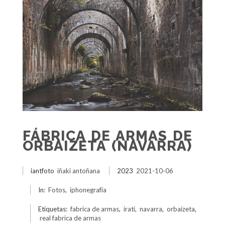
FÁBRICA DE ARMAS DE
ORBAIZETA (NAVARRA)
iantfoto
iñaki antoñana
2023
2021-10-06
In:
Fotos
,
iphonegrafía
Etiquetas:
fabrica de armas
,
irati
,
navarra
,
orbaizeta
,
real fabrica de armas