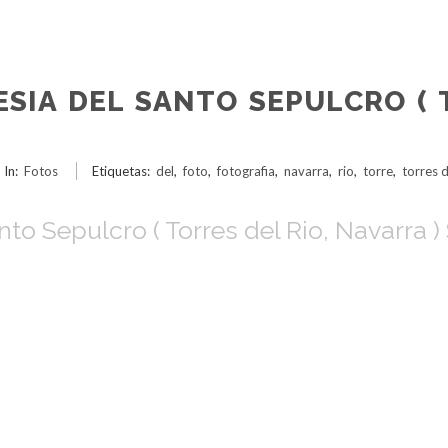
ESIA DEL SANTO SEPULCRO ( 
In:
Fotos
Etiquetas:
del
,
foto
,
fotografia
,
navarra
,
rio
,
torre
,
torres d
anto Sepulcro ( Torres del Rio, Navarra 