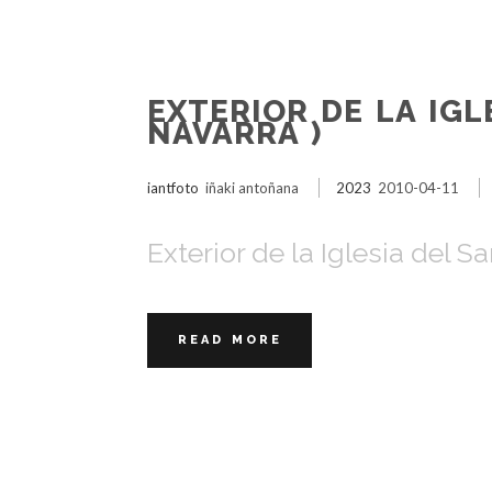
EXTERIOR DE LA IGL
NAVARRA )
iantfoto
iñaki antoñana
2023
2010-04-11
Exterior de la Iglesia del S
READ MORE