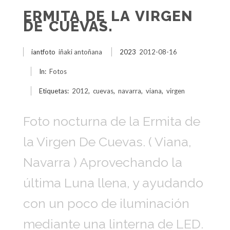
ERMITA DE LA VIRGEN
DE CUEVAS.
iantfoto
iñaki antoñana
2023
2012-08-16
In:
Fotos
Etiquetas:
2012
,
cuevas
,
navarra
,
viana
,
virgen
Foto nocturna de la Ermita de
la Virgen De Cuevas. ( Viana,
Navarra ) Aprovechando la
última Luna llena, y ayudando
con un poco de iluminación
mediante una linterna de LED.