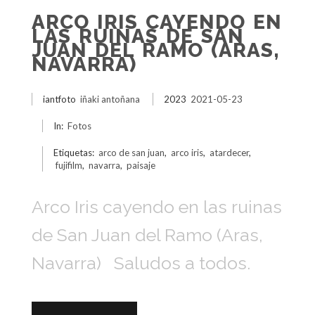
ARCO IRIS CAYENDO EN
LAS RUINAS DE SAN
JUAN DEL RAMO (ARAS,
NAVARRA)
iantfoto
iñaki antoñana
2023
2021-05-23
In:
Fotos
Etiquetas:
arco de san juan
,
arco iris
,
atardecer
,
fujifilm
,
navarra
,
paisaje
Arco Iris cayendo en las ruinas
de San Juan del Ramo (Aras,
Navarra) Saludos a todos.