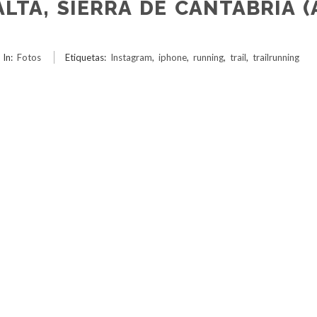
LTA, SIERRA DE CANTABRÍA (
In:
Fotos
Etiquetas:
Instagram
,
iphone
,
running
,
trail
,
trailrunning