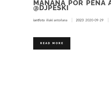
MAÑANA POR PEÑA A
@DJPESKI
iantfoto
iñaki antoñana
2023
2020-09-29
READ MORE