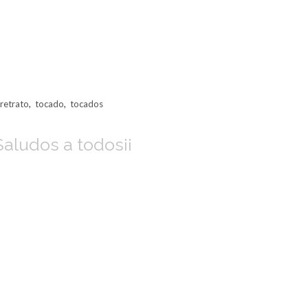
retrato
,
tocado
,
tocados
aludos a todos¡¡