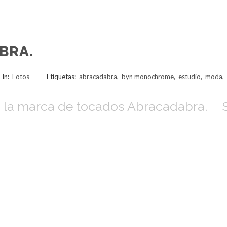
BRA.
In:
Fotos
Etiquetas:
abracadabra
,
byn monochrome
,
estudio
,
moda
,
ra la marca de tocados Abracadabra. S