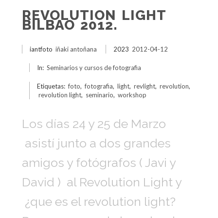
REVOLUTION LIGHT
BILBAO 2012.
iantfoto
iñaki antoñana
2023
2012-04-12
In:
Seminarios y cursos de fotografia
Etiquetas:
foto
,
fotografia
,
light
,
revlight
,
revolution
,
revolution light
,
seminario
,
workshop
Los días 24 y 25 de Marzo
asistí junto a dos grandes
amigos y fotógrafos ( Javi y
David ) al Revolution Light y
¿que es el revolution light?