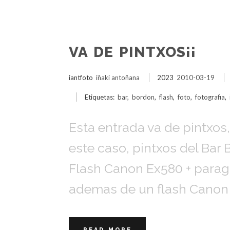
VA DE PINTXOS¡¡
iantfoto
iñaki antoñana
2023
2010-03-19
Etiquetas:
bar
,
bordon
,
flash
,
foto
,
fotografia
,
Esta entrada va de pintxos
este caso, pintxos del Bar
Flash Canon Ex580 + paragu
ademas de un flash Canon 
READ MORE