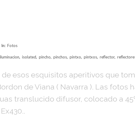
In:
Fotos
iluminacion
,
isolated
,
pincho
,
pinchos
,
pintxo
,
pintxos
,
reflector
,
reflectore
, de esos esquisitos aperitivos que t
 Bordon de Viana ( Navarra ). Las fotos
as translucido difusor, colocado a 45º
Ex430..