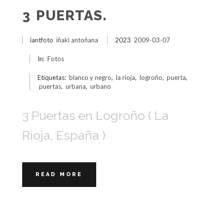
3 PUERTAS.
iantfoto
iñaki antoñana
2023
2009-03-07
In:
Fotos
Etiquetas:
blanco y negro
,
la rioja
,
logroño
,
puerta
,
puertas
,
urbana
,
urbano
3 Puertas en Logroño ( La
Rioja, España )
READ MORE