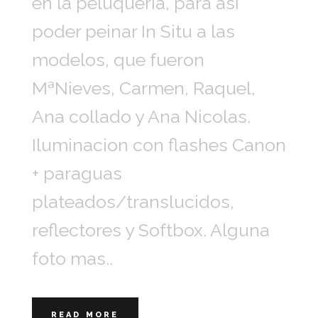
en la peluqueria, para asi
poder peinar In Situ a las
modelos, que fueron
MªNieves, Carmen, Raquel,
Ana collado y Ana Nicolas.
Iluminacion con flashes Canon
+ paraguas
plateados/translucidos,
reflectores y Softbox. Alguna
foto mas..
READ MORE