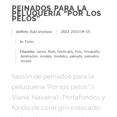
PEINADOS PARA LA
PELUQUERIA “POR LOS
PELOS”
iantfoto
iñaki antoñana
2023
2010-04-05
In:
Fotos
Etiquetas:
canon
,
flash
,
fondo gris
,
foto
,
fotografia
,
iluminacion
,
modelo
,
modelos
,
peinado
,
peinados
,
tocado
Sesión de peinados para la
peluqueria “Por los pelos”, (
Viana, Navarra) . Portafondos y
fondo de color gris colocado