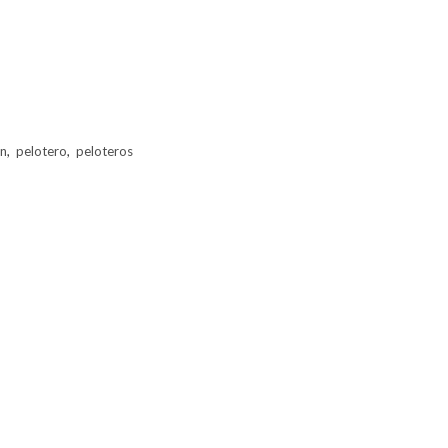
on
,
pelotero
,
peloteros