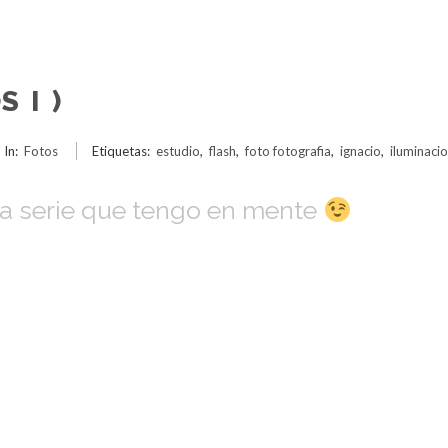
 I )
In:
Fotos
Etiquetas:
estudio
,
flash
,
foto fotografia
,
ignacio
,
iluminaci
na serie que tengo en mente