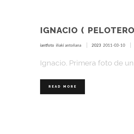
IGNACIO ( PELOTEROS
iantfoto
iñaki antoñana
2023
2011-03-10
Ignacio. Primera foto de u
READ MORE