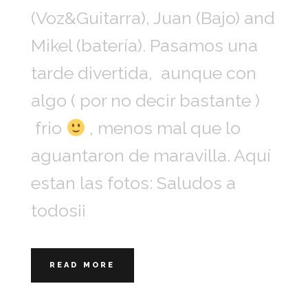
(Voz&Guitarra), Juan (Bajo) and
Mikel (batería). Pasamos una
tarde divertida, aunque con
algo ( por no decir bastante )
frio
, menos mal que lo
aguantaron de maravilla. Aquí
estan las fotos: Saludos a
todos¡¡
READ MORE