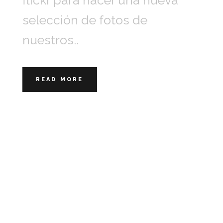
flickr para hacer una nueva
selección de fotos de
nuestros..
READ MORE