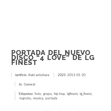
PORTADA DEL NUEVO
DISCO “4 LOVE” DE LG
FINEST
iantfoto
iñaki antoñana
2023
2013-01-20
In:
General
Etiquetas:
foto
,
grupo
,
hip hop
,
lgfinest
,
lg_finest
,
logroño
,
musica
,
portada