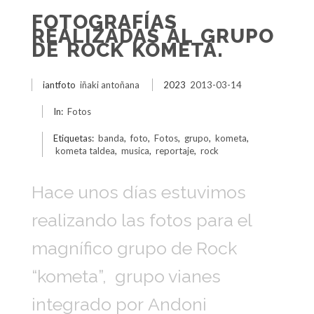
FOTOGRAFÍAS
REALIZADAS AL GRUPO
DE ROCK KOMETA.
iantfoto
iñaki antoñana
2023
2013-03-14
In:
Fotos
Etiquetas:
banda
,
foto
,
Fotos
,
grupo
,
kometa
,
kometa taldea
,
musica
,
reportaje
,
rock
Hace unos días estuvimos
realizando las fotos para el
magnífico grupo de Rock
“kometa”, grupo vianes
integrado por Andoni