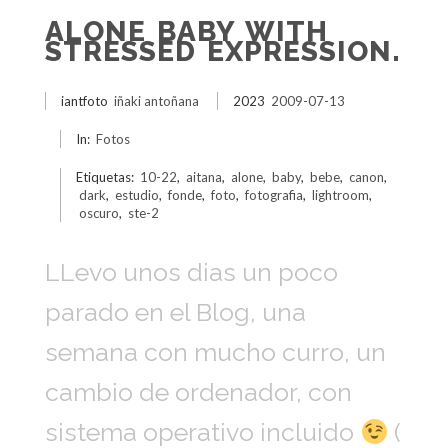
ALONE BABY WITH
STRESSED EXPRESSION.
iantfoto
iñaki antoñana
2023
2009-07-13
In:
Fotos
Etiquetas:
10-22
,
aitana
,
alone
,
baby
,
bebe
,
canon
,
dark
,
estudio
,
fonde
,
foto
,
fotografia
,
lightroom
,
oscuro
,
ste-2
LLevo unos dias un poco
parado en el Blog, una
semana con mucho curro, un
cambio de ordenador, con
sistema operativo incluido
(