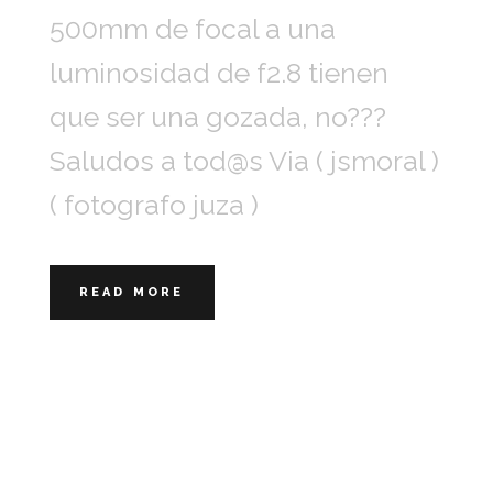
500mm de focal a una
luminosidad de f2.8 tienen
que ser una gozada, no???
Saludos a tod@s Via ( jsmoral )
( fotografo juza )
READ MORE