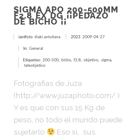
SIGMA APO 200-500MM
F2.8 EX DG ¡¡PEDAZO
DE BICHO ¡¡
iantfoto
iñaki antoñana
2023
2009-04-27
In:
General
Etiquetas:
200-500
,
bicho
,
f2.8
,
objetivo
,
sigma
,
teleobjetivo
Fotografias de Juza
(http://www.juzaphoto.com/ )
Y es que con sus 15 Kg de
peso, no todo el mundo puede
sujetarlo
Eso si, sus