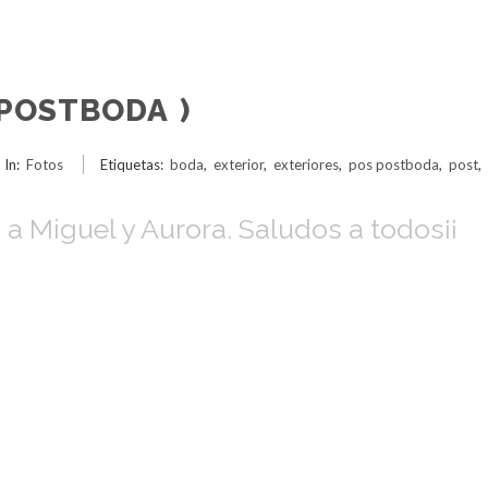
 POSTBODA )
In:
Fotos
Etiquetas:
boda
,
exterior
,
exteriores
,
pos postboda
,
post
,
 a Miguel y Aurora. Saludos a todos¡¡