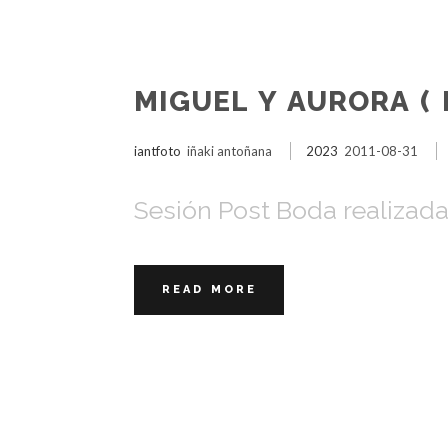
MIGUEL Y AURORA (
iantfoto
iñaki antoñana
2023
2011-08-31
Sesión Post Boda realizada
READ MORE