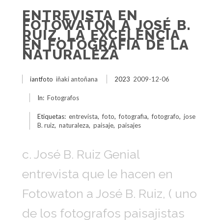
ENTREVISTA EN
FOTOWATON A JOSÉ B.
RUIZ. LA EXCELENCIA
EN FOTOGRAFÍA DE LA
NATURALEZA
iantfoto
iñaki antoñana
2023
2009-12-06
In:
Fotografos
Etiquetas:
entrevista
,
foto
,
fotografia
,
fotografo
,
jose
B. ruiz
,
naturaleza
,
paisaje
,
paisajes
c. José B. Ruiz Genial
entrevista que le hacen en
Fotowaton a José B. Ruiz, ( uno
de los fotografos paisajistas