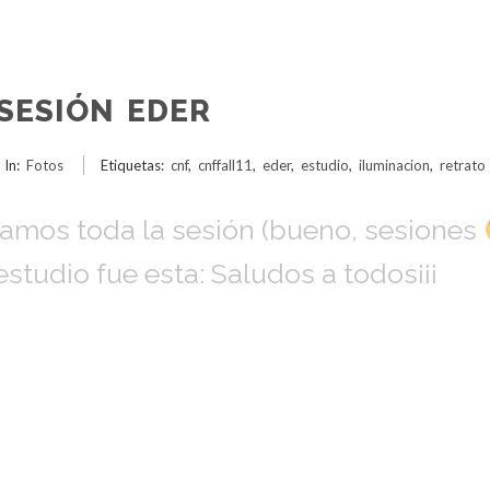
SESIÓN EDER
In:
Fotos
Etiquetas:
cnf
,
cnffall11
,
eder
,
estudio
,
iluminacion
,
retrato
bamos toda la sesión (bueno, sesiones
estudio fue esta: Saludos a todos¡¡¡