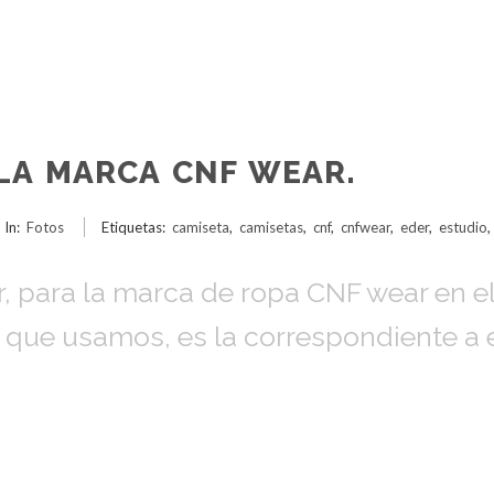
LA MARCA CNF WEAR.
In:
Fotos
Etiquetas:
camiseta
,
camisetas
,
cnf
,
cnfwear
,
eder
,
estudio
, para la marca de ropa CNF wear en el
on que usamos, es la correspondiente a