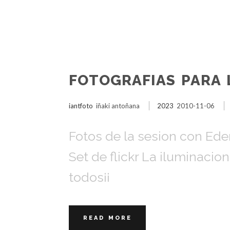
FOTOGRAFIAS PARA 
iantfoto
iñaki antoñana
2023
2010-11-06
Fotos de la sesion con Eder
Set de flickr La iluminaci
todos¡¡
READ MORE