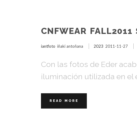
CNFWEAR FALL2011 
iantfoto
iñaki antoñana
2023
2011-11-27
Con las fotos de Eder aca
iluminación utilizada en el 
READ MORE