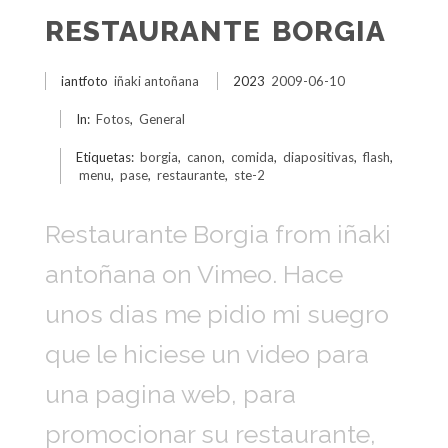
RESTAURANTE BORGIA
iantfoto
iñaki antoñana
2023
2009-06-10
In:
Fotos
,
General
Etiquetas:
borgia
,
canon
,
comida
,
diapositivas
,
flash
,
menu
,
pase
,
restaurante
,
ste-2
Restaurante Borgia from iñaki
antoñana on Vimeo. Hace
unos dias me pidio mi suegro
que le hiciese un video para
una pagina web, para
promocionar su restaurante,