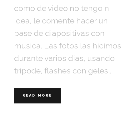
como de video no tengo ni
idea, le comente hacer un
pase de diapositivas con
musica. Las fotos las hicimos
durante varios dias, usando
tripode, flashes con geles..
READ MORE