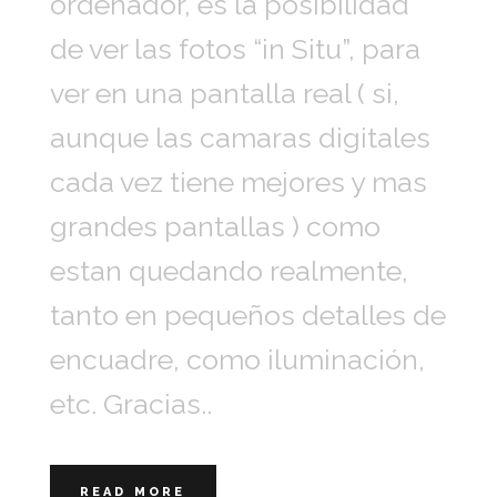
ordenador, es la posibilidad
de ver las fotos “in Situ”, para
ver en una pantalla real ( si,
aunque las camaras digitales
cada vez tiene mejores y mas
grandes pantallas ) como
estan quedando realmente,
tanto en pequeños detalles de
encuadre, como iluminación,
etc. Gracias..
READ MORE