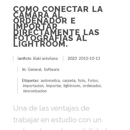
COMO CONECTAR LA
CAMARA AL
ORDENADOR E
IMPORTAR
DIRECTAMENTE LAS
FOTOGRAFIAS AL
LIGHTROOM.
iantfoto
iñaki antoñana
2023
2010-10-13
In:
General
,
Software
Etiquetas:
automatica
,
carpeta
,
foto
,
Fotos
,
importacion
,
importar
,
lightroom
,
ordenador
,
sincronizacion
Una de las ventajas de
trabajar en estudio con un