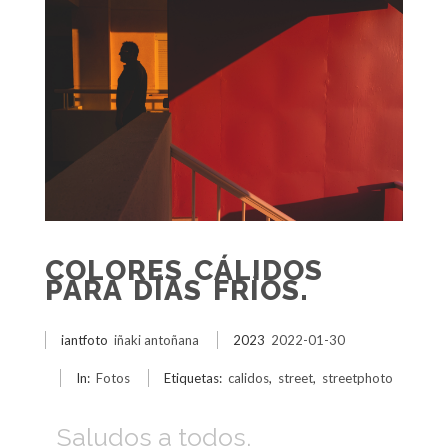
COLORES CÁLIDOS
PARA DÍAS FRÍOS.
iantfoto
iñaki antoñana
2023
2022-01-30
In:
Fotos
Etiquetas:
calidos
,
street
,
streetphoto
Saludos a todos.