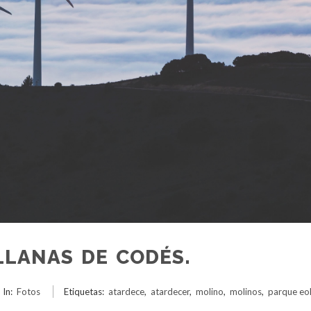
LLANAS DE CODÉS.
In:
Fotos
Etiquetas:
atardece
,
atardecer
,
molino
,
molinos
,
parque eol