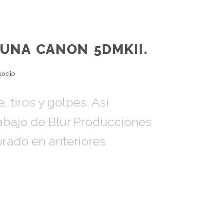
 UNA CANON 5DMKII.
eoclip
 tiros y golpes. Así
rabajo de Blur Producciones
orado en anteriores