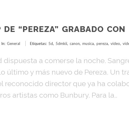
P DE “PEREZA” GRABADO CON
In:
General
Etiquetas:
5d
,
5dmkii
,
canon
,
musica
,
pereza
,
video
,
vid
 dispuesta a comerse la noche. Sangre,
lo último y más nuevo de Pereza. Un t
 el reconocido director que ya ha colab
ros artistas como Bunbury. Para la..