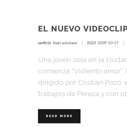
EL NUEVO VIDEOCLI
iantfoto
iñaki antoñana
2023
2009-10-17
Una joven sola en la ciudad
comienza “Violento amor”, 
dirigido por Cristian Pozo,
trabajos de Pereza y con ot
READ MORE